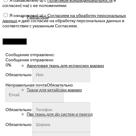
Я ознакомлен(-а) с
Политикой конфиденциальности
и
согласен(-на) с ее положениями
Я ознакомлен(-а) с
Согласием на обработку персональных
Рафшторы
данных
и даю согласие на обработку персональных данных в
соответствии с указанным Согласием.
Оставьте
это
Ткани
поле
пустым.
Сообщение отправлено:
Сообщение отправлено
0%
Акриловая ткань для испанских маркиз
Обязательно
Неправильная почта
Обязательно
Ткани для китайских маркиз
Обязательно
Пвх ткань для zip систем и пергол
Обязательно