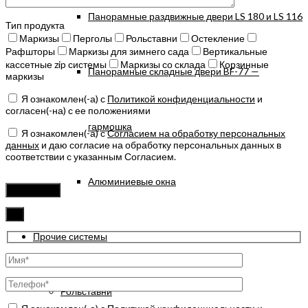
Панорамные раздвижные двери LS 180 и LS 116
Тип продукта
Маркизы
Перголы
Рольставни
Остекление
Рафшторы
Маркизы для зимнего сада
Вертикальные
кассетные zip системы
Маркизы со склада
Корзинные
Панорамные складные двери BF-77 —
маркизы
Я ознакомлен(-а) с
Политикой конфиденциальности
и
согласен(-на) с ее положениями
гармошка
Я ознакомлен(-а) с
Согласием на обработку персональных
данных
и даю согласие на обработку персональных данных в
соответствии с указанным Согласием.
Оставьте
Алюминиевые окна
это
поле
пустым.
✖
Прочие системы
Рольставни