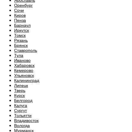
Ярославль
Оренбург
Сочи
Киров
Пенза
Барнаул
Иркутск
Томск
Рязань
Брянск
Ставрополь
Тула
Иваново
Хабаровск
Кемерово
Ульяновск
Калининград
Липецк
Тверь
Курск
Белгород
Калуга
Сургут
Тольятти
Владивосток
Вологда
Мурманск