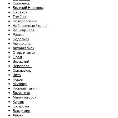
Смоленск
Великий Новгород
Саранск
Тамбов
Новороссийск
Набережные Челны
Йошкар-Ола
Ростов
Подольск
Астрахань
Архангельск
Стерлитамак
Орёл
Волжский
Череповец
Сыктывкар
Чита
Псков
Мытищи
Нижний Тагил
Балашиха
Магнитогорск
Курган
Кострома
Владимир
Химки