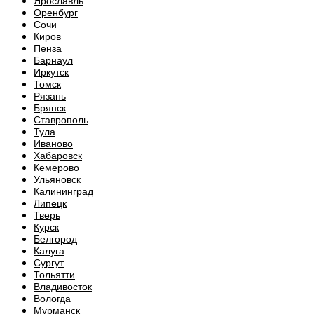
Ярославль
Оренбург
Сочи
Киров
Пенза
Барнаул
Иркутск
Томск
Рязань
Брянск
Ставрополь
Тула
Иваново
Хабаровск
Кемерово
Ульяновск
Калининград
Липецк
Тверь
Курск
Белгород
Калуга
Сургут
Тольятти
Владивосток
Вологда
Мурманск