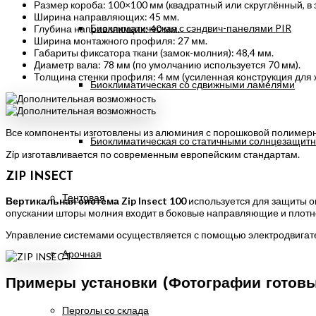
Размер короба: 100×100 мм (квадратный или скруглённый, в 
Ширина направляющих: 45 мм.
Биоклиматическая с сэндвич-панелями PIR
Глубина направляющих: 40 мм.
Ширина монтажного профиля: 27 мм.
Габариты фиксатора ткани (замок-молния): 48,4 мм.
Диаметр вала: 78 мм (по умолчанию используется 70 мм).
Толщина стенки профиля: 4 мм (усиленная конструкция для ж
Биоклиматическая со сдвижными ламелями
Все компоненты изготовлены из алюминия с порошковой полимерн
Биоклиматическая со статичными солнцезащит
Zip изготавливается по современным европейским стандартам.
ZIP INSECT
Тентовая
Вертикальная система Zip Insect 100
используется для защиты о
опускании шторы молния входит в боковые направляющие и плотно
Управление системами осуществляется с помощью электродвигателей
Арочная
Примеры установки (Фотографии готовы
Перголы со склада