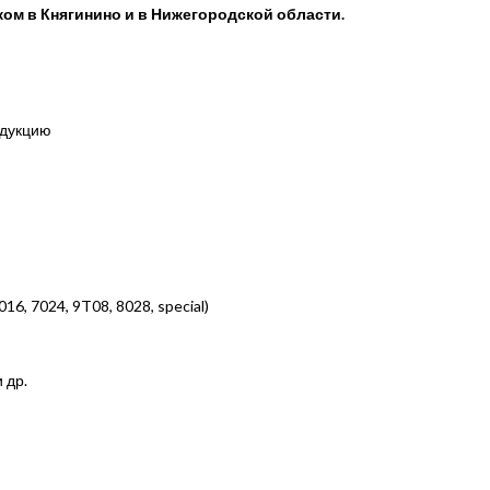
жом в Княгинино и в Нижегородской области.
одукцию
, 7024, 9T08, 8028, special)
и др.