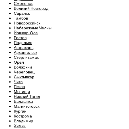
Смоленск
Великий Новгород
Саранск
Тамбов
Новороссийск
Набережные Челны
Йошкар-Ола
Ростов
Подольск
Астрахань
Архангельск
Стерлитамак
Орёл
Волжский
Череповец
Сыктывкар
Чита
Псков
Мытищи
Нижний Тагил
Балашиха
Магнитогорск
Курган
Кострома
Владимир
Химки