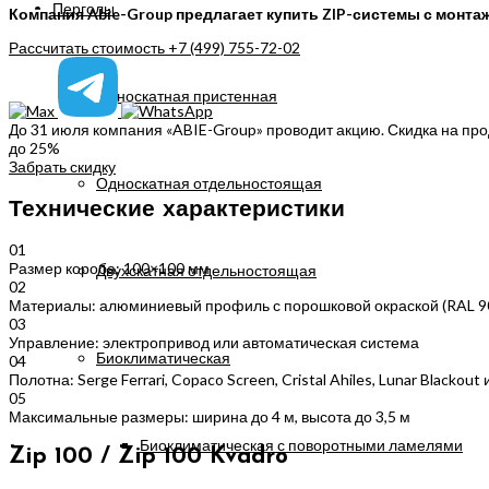
Перголы
Компания Abie-Group предлагает купить ZIP-системы с монта
Рассчитать стоимость
+7 (499) 755-72-02
Односкатная пристенная
До 31 июля компания «ABIE-Group» проводит акцию. Скидка на пр
до 25%
Забрать скидку
Односкатная отдельностоящая
Технические характеристики
01
Размер короба: 100×100 мм
Двухскатная отдельностоящая
02
Материалы: алюминиевый профиль с порошковой окраской (RAL 9016
03
Управление: электропривод или автоматическая система
Биоклиматическая
04
Полотна: Serge Ferrari, Copaco Screen, Cristal Ahiles, Lunar Blackout 
05
Максимальные размеры: ширина до 4 м, высота до 3,5 м
Биоклиматическая с поворотными ламелями
Zip 100 / Zip 100 Kvadro