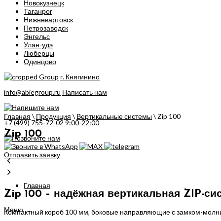
Новокузнецк
Таганрог
Нижневартовск
Петрозаводск
Энгельс
Улан-удэ
Люберцы
Одинцово
г. Княгинино
info@abiegroup.ru
Написать нам
Главная
\
Продукция
\
Вертикальные системы
\
Zip 100
+7 (499) 755-72-02
9:00-22:00
Zip 100
Отправить заявку
Главная
Zip 100 – надёжная вертикальная ZIP-си
Меню
Компактный короб 100 мм, боковые направляющие с замком-молние