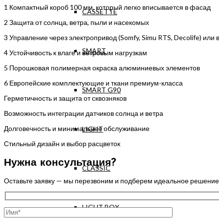
1
Компактный короб 100 мм, который легко вписывается в фасад
CASSETTE
2
Защита от солнца, ветра, пыли и насекомых
3
Управление через электропривод (Somfy, Simu RTS, Decolife) или
SMART
4
Устойчивость к влаге и ветровым нагрузкам
5
Порошковая полимерная окраска алюминиевых элементов
6
Европейские комплектующие и ткани премиум-класса
SMART G90
Герметичность и защита от сквозняков
Возможность интеграции датчиков солнца и ветра
Долговечность и минимальное обслуживание
LIGHT
Стильный дизайн и выбор расцветок
Нужна консультация?
CLASSIC
Оставьте заявку — мы перезвоним и подберем идеальное решение
LIGHT BOX