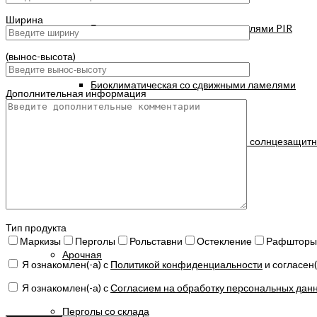
Ширина
Биоклиматическая с сэндвич-панелями PIR
(вынос-высота)
Биоклиматическая со сдвижными ламелями
Дополнительная информация
Биоклиматическая со статичными солнцезащит
Тентовая
Тип продукта
Маркизы
Перголы
Рольставни
Остекление
Рафшторы
Арочная
Я ознакомлен(-а) с
Политикой конфиденциальности
и согласен
Я ознакомлен(-а) с
Согласием на обработку персональных дан
Оставьте
Перголы со склада