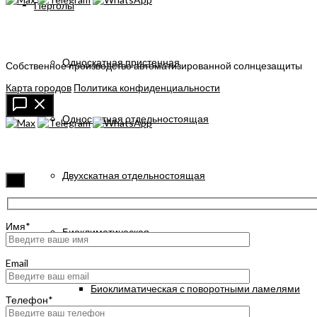
Перголы
Односкатная пристенная
Собственное производство автоматизированной солнцезащиты
Карта городов
Политика конфиденциальности
Односкатная отдельностоящая
Двухскатная отдельностоящая
✖
Имя*
Биоклиматическая
Email
Биоклиматическая с поворотными ламелями
Телефон*