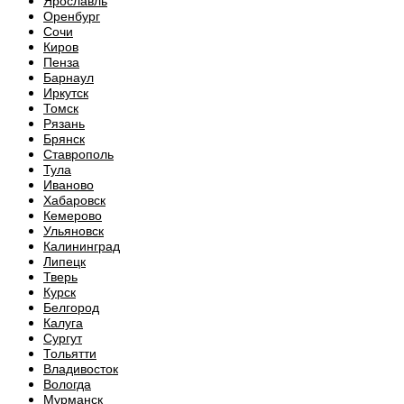
Ярославль
Оренбург
Сочи
Киров
Пенза
Барнаул
Иркутск
Томск
Рязань
Брянск
Ставрополь
Тула
Иваново
Хабаровск
Кемерово
Ульяновск
Калининград
Липецк
Тверь
Курск
Белгород
Калуга
Сургут
Тольятти
Владивосток
Вологда
Мурманск