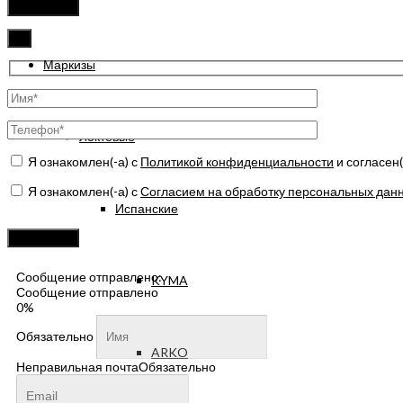
это
поле
пустым.
✖
Маркизы
Локтевые
Я ознакомлен(-а) с
Политикой конфиденциальности
и согласен
Я ознакомлен(-а) с
Согласием на обработку персональных дан
Испанские
Оставьте
это
поле
пустым.
Сообщение отправлено:
KYMA
Сообщение отправлено
0%
Обязательно
ARKO
Неправильная почта
Обязательно