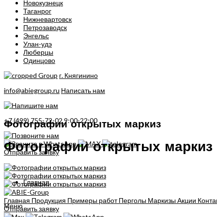
Новокузнецк
Таганрог
Нижневартовск
Петрозаводск
Энгельс
Улан-удэ
Люберцы
Одинцово
г. Княгинино
info@abiegroup.ru
Написать нам
+7 (499) 755-72-02
9:00-22:00
Фотографии открытых маркиз
Фотографии открытых маркиз
Отправить заявку
Главная
Главная
Продукция
Примеры работ
Перголы
Маркизы
Акции
Конта
Меню
Отправить заявку