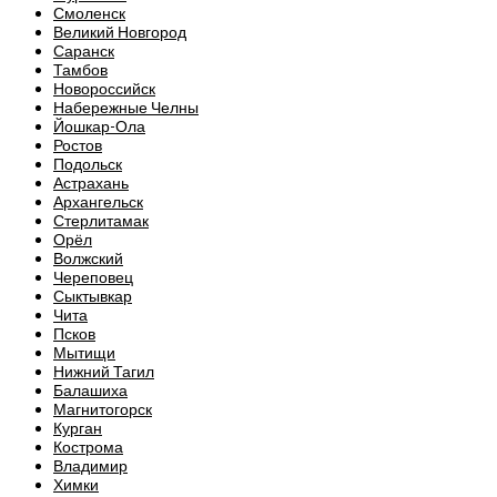
Смоленск
Великий Новгород
Саранск
Тамбов
Новороссийск
Набережные Челны
Йошкар-Ола
Ростов
Подольск
Астрахань
Архангельск
Стерлитамак
Орёл
Волжский
Череповец
Сыктывкар
Чита
Псков
Мытищи
Нижний Тагил
Балашиха
Магнитогорск
Курган
Кострома
Владимир
Химки