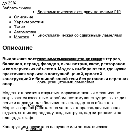
до 25%
Забрать скидку
Биоклиматическая с сэндвич-панелями PIR
Описание
Характеристики
Ткани
Автоматика
Биоклиматическая со сдвижными ламелями
Монтаж
Описание
Биоклиматическая со статичными
Выдвижная локтевая система солнцезащиты для террас,
балконов, веранд, фасадов, окон, витрин, кафе, ресторанов
и коммерческих объектов. Модель выбирают там, где нужна
практичная маркиза с доступной ценой, простой
конструкцией и большой зоной тени без установки передних
солнцезащитными ламелями
опор.
Модель относится к открытым маркизам: ткань и механизм не
закрываются кассетным коробом, поэтому конструкция выглядит
легче и подходит для большинства стандартных объектов.
Тентовая
Маркиза хорошо работает на частных террасах, дачных зонах
отдыха, летних верандах, у входных групп, над витринами и на
площадках кафе.
Конструкция рассчитана на ручное или автоматическое
Арочная