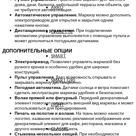
дома, дачи, балкона, небольшой террасы или объекта, где
ARKO
не требуется автоматизация.
Автоматическое управление.
Маркизу можно дополнить
электроприводом для открытия и закрытия одним
нажатием кнопки.
Дистанционное управление.
При подключении
CASSETTE
автоматики управление выполняется с помощью пульта и
может дополняться погодными датчиками.
ДОПОЛНИТЕЛЬНЫЕ ОПЦИИ
SMART
Электропривод.
Позволяет управлять маркизой без
ручного кренка и особенно удобен для широких
конструкций.
Пульт управления.
Дает возможность открывать и
SMART G90
закрывать маркизу дистанционно.
Погодная автоматика.
Датчики солнца и ветра помогают
сделать эксплуатацию маркизы удобнее и безопаснее.
Волан прямой или фигурный.
Передний декоративный
элемент помогает завершить внешний вид маркизы и может
LIGHT
использоваться для брендирования.
Печать на полотне и волане.
На ткань можно нанести
логотип, название компании, рекламное изображение или
декоративный элемент для кафе, ресторана, магазина и
CLASSIC
другого коммерческого объекта.
Стыковка нескольких секций.
При необходимости