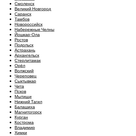
Смоленск
Великий Новгород
Саранск
Тамбов
Новороссийск
Набережные Челны
Йошкар-Ола
Ростов
Подольск
Астрахань
Архангельск
Стерлитамак
Орёл
Волжский
Череповец
Сыктывкар
Чита
Псков
Мытищи
Нижний Тагил
Балашиха
Магнитогорск
Курган
Кострома
Владимир
Химки