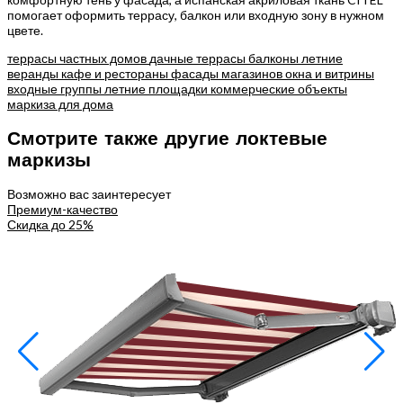
помогает оформить террасу, балкон или входную зону в нужном
цвете.
террасы частных домов
дачные террасы
балконы
летние
веранды
кафе и рестораны
фасады магазинов
окна и витрины
входные группы
летние площадки
коммерческие объекты
маркиза для дома
Смотрите также другие локтевые
маркизы
Возможно вас заинтересует
Премиум-качество
П
Скидка до 25%
С