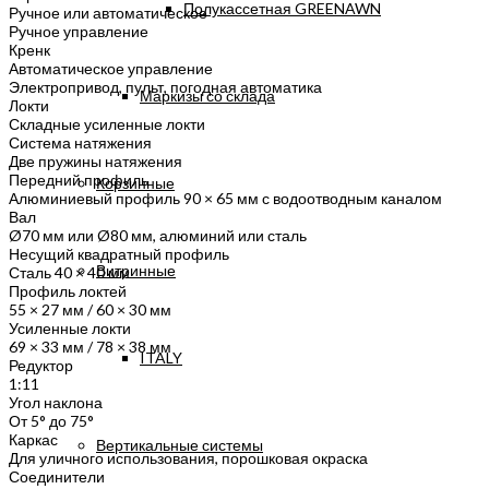
Полукассетная GREENAWN
Ручное или автоматическое
Ручное управление
Кренк
Автоматическое управление
Электропривод, пульт, погодная автоматика
Маркизы со склада
Локти
Складные усиленные локти
Система натяжения
Две пружины натяжения
Передний профиль
Корзинные
Алюминиевый профиль 90 × 65 мм с водоотводным каналом
Вал
Ø70 мм или Ø80 мм, алюминий или сталь
Несущий квадратный профиль
Витринные
Сталь 40 × 40 мм
Профиль локтей
55 × 27 мм / 60 × 30 мм
Усиленные локти
69 × 33 мм / 78 × 38 мм
ITALY
Редуктор
1:11
Угол наклона
От 5° до 75°
Каркас
Вертикальные системы
Для уличного использования, порошковая окраска
Соединители