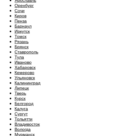
Ярославль
Оренбург
Сочи
Киров
Пенза
Барнаул
Иркутск
Томск
Рязань
Брянск
Ставрополь
Тула
Иваново
Хабаровск
Кемерово
Ульяновск
Калининград
Липецк
Тверь
Курск
Белгород
Калуга
Сургут
Тольятти
Владивосток
Вологда
Мурманск