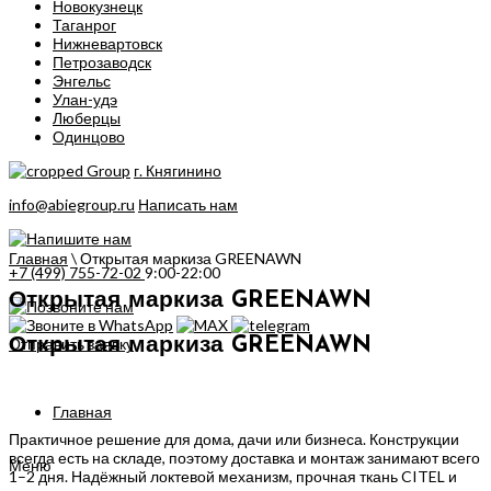
Новокузнецк
Таганрог
Нижневартовск
Петрозаводск
Энгельс
Улан-удэ
Люберцы
Одинцово
г. Княгинино
info@abiegroup.ru
Написать нам
Главная
\
Открытая маркиза GREENAWN
+7 (499) 755-72-02
9:00-22:00
Открытая маркиза GREENAWN
Отправить заявку
Открытая маркиза GREENAWN
Главная
Практичное решение для дома, дачи или бизнеса. Конструкции
всегда есть на складе, поэтому доставка и монтаж занимают всего
Меню
1–2 дня. Надёжный локтевой механизм, прочная ткань CITEL и