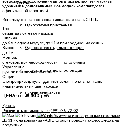
возможность подключения автоматики делают эти маркизы
Перголы
удобными и долговечными. Все модели комплектуются
официальной гарантией.
Используется качественная испанская ткань CITEL.
Односкатная пристенная
Тип
открытая локтевая маркиза
Ширина
до 6 м в одном модуле, до 14 м при соединении секций
Односкатная отдельностоящая
Вынос
до 4 м
Монтаж
стеновой, при необходимости — потолочный
Управление
Двухскатная отдельностоящая
ручное или автоматическое
Опции
электропривод, пульт, датчики, волан, печать на ткани,
индивидуальный цвет каркаса
Биоклиматическая
ЦЕНА: от 45 300 руб.
Купить
Рассчитать стоимость
+7 (499) 755-72-02
Биоклиматическая с поворотными ламелями
До 31 июля компания «ABIE-Group» проводит акцию. Скидка на
продукцию