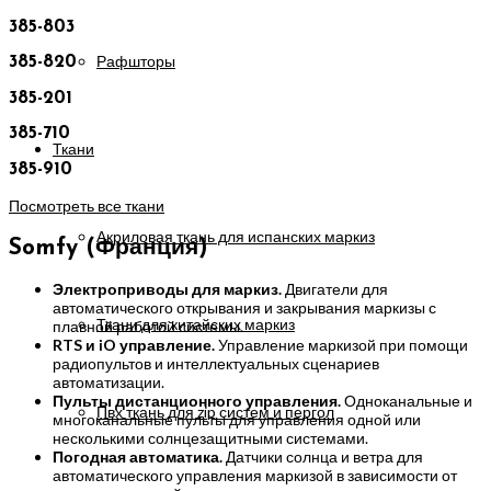
385-803
Рафшторы
385-820
385-201
385-710
Ткани
385-910
Посмотреть все ткани
Акриловая ткань для испанских маркиз
Somfy (Франция)
Электроприводы для маркиз.
Двигатели для
автоматического открывания и закрывания маркизы с
Ткани для китайских маркиз
плавной работой системы.
RTS и iO управление.
Управление маркизой при помощи
радиопультов и интеллектуальных сценариев
автоматизации.
Пульты дистанционного управления.
Одноканальные и
Пвх ткань для zip систем и пергол
многоканальные пульты для управления одной или
несколькими солнцезащитными системами.
Погодная автоматика.
Датчики солнца и ветра для
автоматического управления маркизой в зависимости от