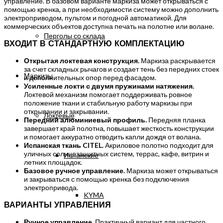
управление. В базовом варианте маркиза может открываться с
помощью кренка, а при необходимости систему можно дополнить
электроприводом, пультом и погодной автоматикой. Для
коммерческих объектов доступна печать на полотне или волане.
Перголы со склада
ВХОДИТ В СТАНДАРТНУЮ КОМПЛЕКТАЦИЮ
Открытая локтевая конструкция.
Маркиза раскрывается
за счет складных рычагов и создает тень без передних стоек
Маркизы
и дополнительных опор перед фасадом.
Усиленные локти с двумя пружинами натяжения.
Локтевой механизм помогает поддерживать ровное
положение ткани и стабильную работу маркизы при
открывании и закрывании.
Локтевые
Передний алюминиевый профиль.
Передняя планка
завершает край полотна, повышает жесткость конструкции
и помогает аккуратно отводить капли дождя от волана.
Испанская ткань CITEL.
Акриловое полотно подходит для
уличных солнцезащитных систем, террас, кафе, витрин и
Испанские
летних площадок.
Базовое ручное управление.
Маркиза может открываться
и закрываться с помощью кренка без подключения
электропривода.
KYMA
ВАРИАНТЫ УПРАВЛЕНИЯ
Ручное управление.
Практичный вариант для частного