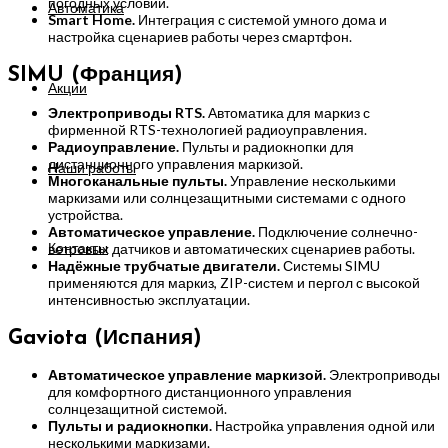
погодных условий.
Автоматика
Smart Home.
Интеграция с системой умного дома и
настройка сценариев работы через смартфон.
SIMU (Франция)
Акции
Электроприводы RTS.
Автоматика для маркиз с
фирменной RTS-технологией радиоуправления.
Радиоуправление.
Пульты и радиокнопки для
дистанционного управления маркизой.
Наши работы
Многоканальные пульты.
Управление несколькими
маркизами или солнцезащитными системами с одного
устройства.
Автоматическое управление.
Подключение солнечно-
Контакты
ветровых датчиков и автоматических сценариев работы.
Надёжные трубчатые двигатели.
Системы SIMU
применяются для маркиз, ZIP-систем и пергол с высокой
интенсивностью эксплуатации.
Gaviota (Испания)
Автоматическое управление маркизой.
Электроприводы
для комфортного дистанционного управления
солнцезащитной системой.
Пульты и радиокнопки.
Настройка управления одной или
несколькими маркизами.