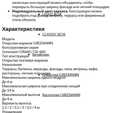
несколько конструкций можно объединить, чтобы
перекрыть большую ширину фасада или летней площадки.
Индивидуальный цвет каркаса.
Конструкцию можно
LIGHT BOX
подобрать под фасад, витрину, террасу или фирменный
стиль объекта.
Характеристики
CLASSIC BOX
Модель
Открытая маркиза GREENAWN
Конструктивная серия
Greenawn GR660 / GS-660
Китайские
Тип конструкции
Открытая локтевая маркиза
Назначение
Террасы, балконы, веранды, фасады, окна, витрины, кафе,
рестораны, летние площадки
Открытая GREENAWN
Максимальная ширина одного модуля
До 6 м
Максимальная ширина при соединении секций
До 14 м
Максимальный вынос
Кассетная GREENAWN
До 4 м
Варианты выноса
1,5 / 2 / 2,5 / 3 / 3,5 / 4 м
Управление