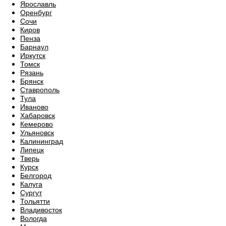
Ярославль
Оренбург
Сочи
Киров
Пенза
Барнаул
Иркутск
Томск
Рязань
Брянск
Ставрополь
Тула
Иваново
Хабаровск
Кемерово
Ульяновск
Калининград
Липецк
Тверь
Курск
Белгород
Калуга
Сургут
Тольятти
Владивосток
Вологда