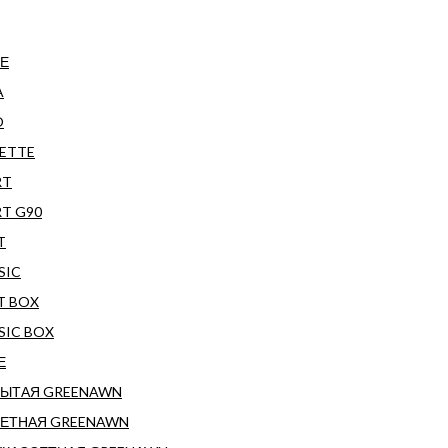
Е
A
O
ETTE
RT
T G90
T
SIC
T BOX
SIC BOX
Е
РЫТАЯ GREENAWN
ЕТНАЯ GREENAWN