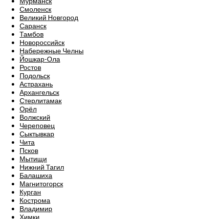
Мурманск
Смоленск
Великий Новгород
Саранск
Тамбов
Новороссийск
Набережные Челны
Йошкар-Ола
Ростов
Подольск
Астрахань
Архангельск
Стерлитамак
Орёл
Волжский
Череповец
Сыктывкар
Чита
Псков
Мытищи
Нижний Тагил
Балашиха
Магнитогорск
Курган
Кострома
Владимир
Химки